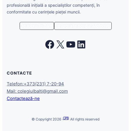
profesională inițială a specialiștilor competenți, în
conformitate cu cerințele pieței muncii.
De lucru în Bălți
De lucru la nordul Moldovei
Facebook
X
YouTube
LinkedIn
CONTACTE
Telefon:+373(231) 7-20-94
Mail: colegiulbalti@gmail.com
Contactează-ne
CPB
© Copyright 2026 ·
· All rights reserved