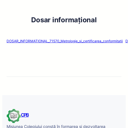
Dosar informațional
DOSAR_INFORMATIONAL_71570_Metrologie_si_certificarea_conformitatii
D
CPB
Misiunea Colegiului constă în formarea și dezvoltarea