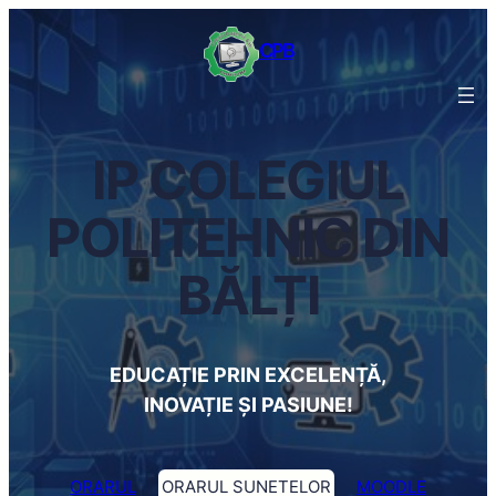
Sari
CPB
la
conținut
IP
COLEGIUL
POLITEHNIC DIN
BĂLȚI
EDUCAȚIE PRIN EXCELENȚĂ,
INOVAȚIE ȘI PASIUNE!
ORARUL
ORARUL SUNETELOR
MOODLE