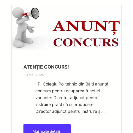
u
t
ă
ATENŢIE CONCURS!
19 mai 2026
I.P. Colegiu Politehnic din Bălți anunță
concurs pentru ocuparea funcției
vacante: Director adjunct pentru
instruire practică și producere;
Director adjunct pentru instruire și…
Mai multe detalii