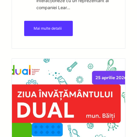
interacționeze cu un reprezentant al
companiei Lear…
Mai multe detalii