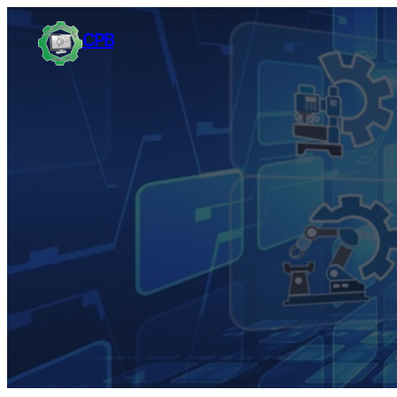
Sari
CPB
la
conținut