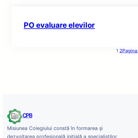
PO evaluare elevilor
1
2
Pagina
CPB
Misiunea Colegiului constă în formarea și
dezvoltarea profesională inițială a specialiștilor