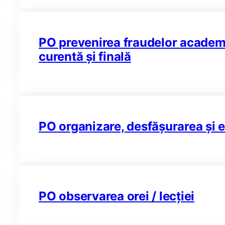
PO prevenirea fraudelor academi
curentă și finală
PO organizare, desfășurarea și e
PO observarea orei / lecției