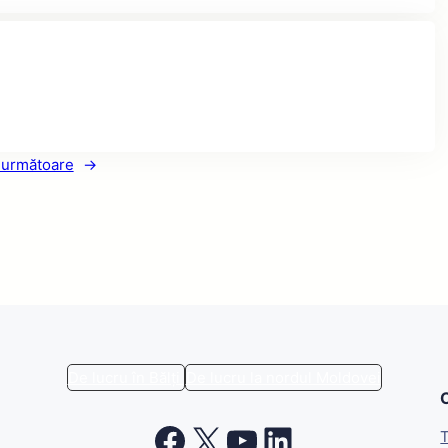
 următoare
→
De lucru în Bălți
De lucru la nordul Moldovei
Facebook
X
YouTube
LinkedIn