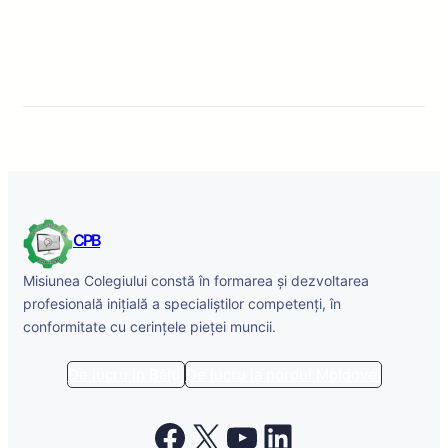
CPB
Misiunea Colegiului constă în formarea și dezvoltarea
profesională inițială a specialiștilor competenți, în
conformitate cu cerințele pieței muncii.
De lucru în Bălți
De lucru la nordul Moldovei
Facebook
X
YouTube
LinkedIn