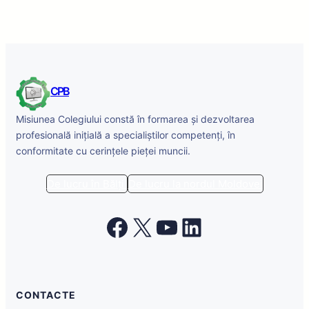
CPB
Misiunea Colegiului constă în formarea și dezvoltarea
profesională inițială a specialiștilor competenți, în
conformitate cu cerințele pieței muncii.
De lucru în Bălți
De lucru la nordul Moldovei
Facebook
X
YouTube
LinkedIn
CONTACTE