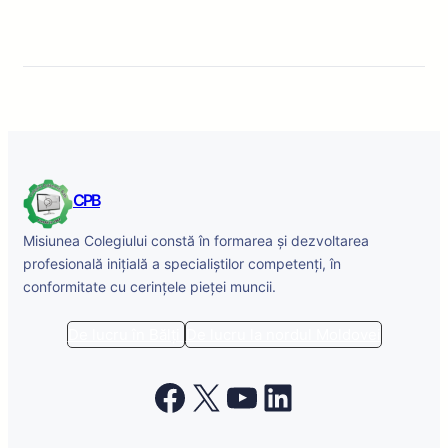
CPB
Misiunea Colegiului constă în formarea și dezvoltarea
profesională inițială a specialiștilor competenți, în
conformitate cu cerințele pieței muncii.
De lucru în Bălți
De lucru la nordul Moldovei
Facebook
X
YouTube
LinkedIn