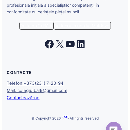
profesională inițială a specialiștilor competenți, în
conformitate cu cerințele pieței muncii.
De lucru în Bălți
De lucru la nordul Moldovei
Facebook
X
YouTube
LinkedIn
CONTACTE
Telefon:+373(231) 7-20-94
Mail: colegiulbalti@gmail.com
Contactează-ne
CPB
© Copyright 2026 ·
· All rights reserved