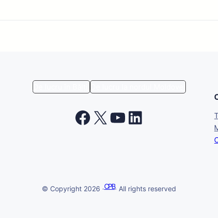
De lucru în Bălți
De lucru la nordul Moldovei
Facebook
X
YouTube
LinkedIn
M
CPB
© Copyright 2026 ·
· All rights reserved