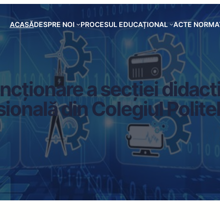
ACASĂ
DESPRE NOI
PROCESUL EDUCAȚIONAL
ACTE NORMA
uncționare a secției didac
ională din Colegiul Polite