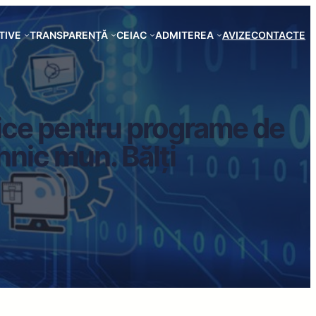
TIVE
TRANSPARENȚĂ
CEIAC
ADMITEREA
AVIZE
CONTACTE
tice pentru programe de
hnic mun. Bălți