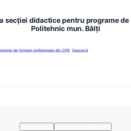
a secției didactice pentru programe de
Politehnic mun. Bălți
programe-de-formare-profesionala-din-CPB
Descarcă
De lucru în Bălți
De lucru la nordul Moldovei