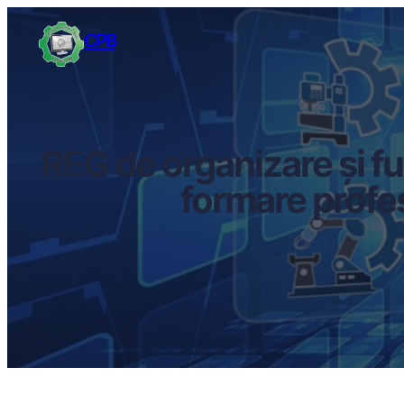
CPB
REG de organizare și f
formare profes