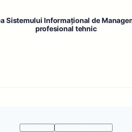
ea Sistemului Informațional de Manage
profesional tehnic
De lucru în Bălți
De lucru la nordul Moldovei