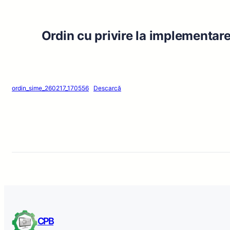
Ordin cu privire la implementar
ordin_sime_260217_170556
Descarcă
CPB