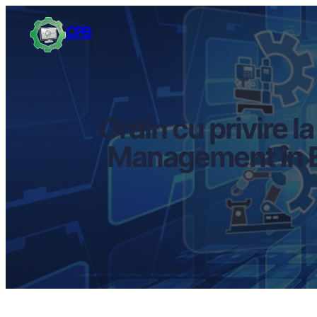
CPB
Ordin cu privire 
Management în Ed