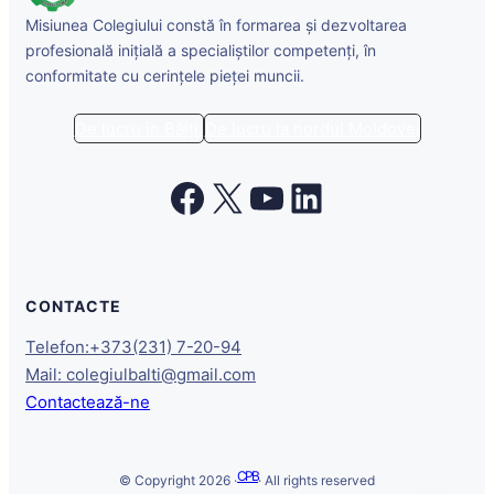
Misiunea Colegiului constă în formarea și dezvoltarea
profesională inițială a specialiștilor competenți, în
conformitate cu cerințele pieței muncii.
De lucru în Bălți
De lucru la nordul Moldovei
Facebook
X
YouTube
LinkedIn
CONTACTE
Telefon:+373(231) 7-20-94
Mail: colegiulbalti@gmail.com
Contactează-ne
CPB
© Copyright 2026 ·
· All rights reserved