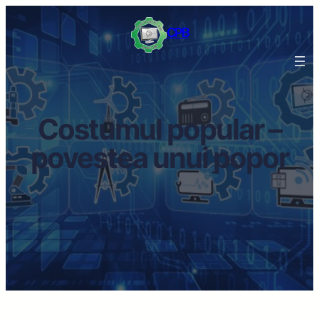
CPB
Costumul popular –
povestea unui popor