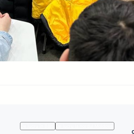
De lucru în Bălți
De lucru la nordul Moldovei