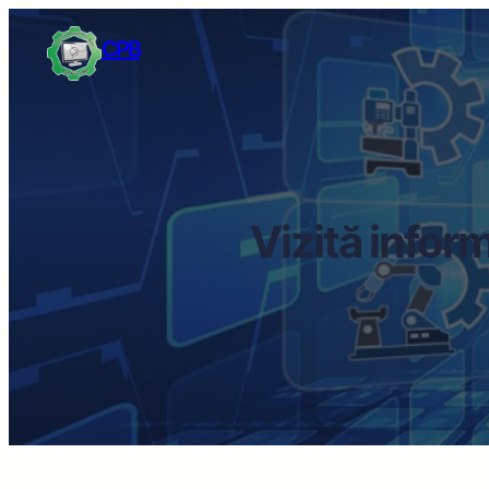
CPB
Vizită infor