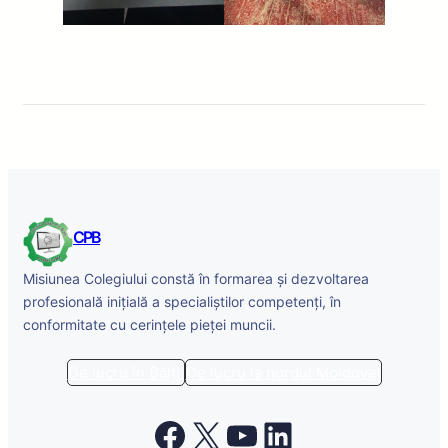
CPB
Misiunea Colegiului constă în formarea și dezvoltarea
profesională inițială a specialiștilor competenți, în
conformitate cu cerințele pieței muncii.
De lucru în Bălți
De lucru la nordul Moldovei
Facebook
X
YouTube
LinkedIn