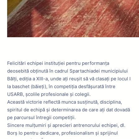
Felicitări echipei instituției pentru performanța
deosebită obținută în cadrul Spartachiadei municipiului
Bălți, ediția a XIII-a, unde ați reușit să vă clasați pe locul I
la baschet (băieți), în competiția desfășurată între
USARB, școlile profesionale și colegii.
Această victorie reflectă munca susținută, disciplina,
spiritul de echipă și determinarea de care ați dat dovadă
pe parcursul întregii competiții.
Sincere mulțumiri și aprecieri antrenorului echipei, dl.
Borș Io pentru dedicare, profesionalism și sprijinul