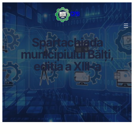
CPB
Spartachiada
municipiului Bălți,
ediția a XIII-a