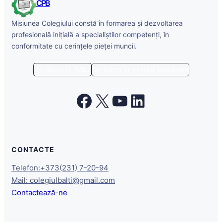
CPB
Misiunea Colegiului constă în formarea și dezvoltarea
profesională inițială a specialiștilor competenți, în
conformitate cu cerințele pieței muncii.
De lucru în Bălți
De lucru la nordul Moldovei
Facebook
X
YouTube
LinkedIn
CONTACTE
Telefon:+373(231) 7-20-94
Mail: colegiulbalti@gmail.com
Contactează-ne