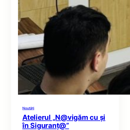
Noutăți
Atelierul „N@vigăm cu și
în Siguranț@”