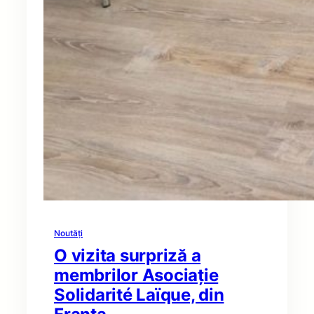
Noutăți
O vizita surpriză a
membrilor Asociație
Solidarité Laïque, din