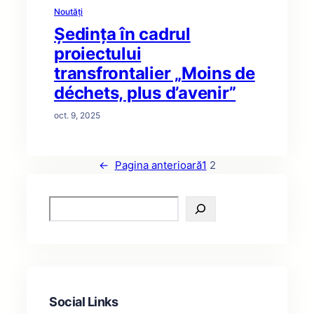
Noutăți
Ședința în cadrul
proiectului
transfrontalier „Moins de
déchets, plus d’avenir”
oct. 9, 2025
←
Pagina anterioară
1
2
S
e
a
r
c
h
Social Links