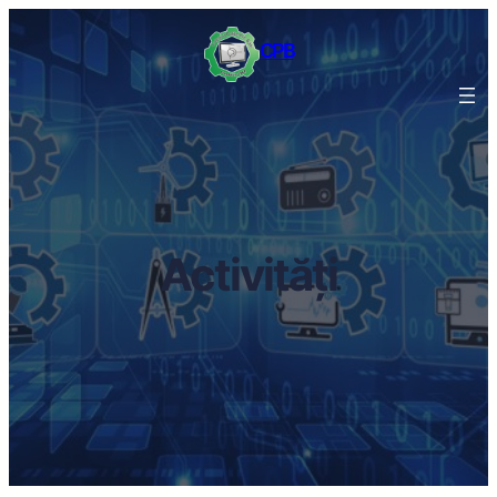
Sari
CPB
la
conținut
Activități