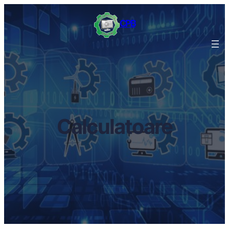
Sari
CPB
la
conținut
Calculatoare