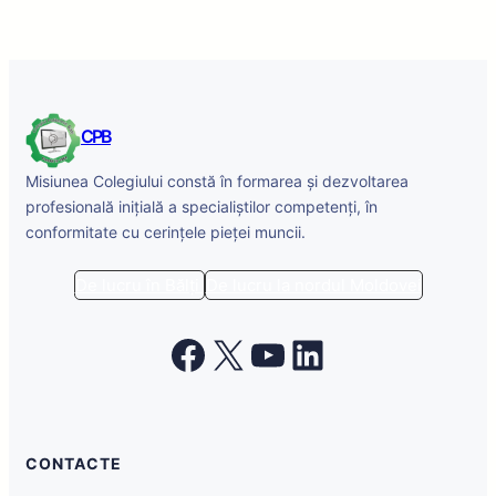
CPB
Misiunea Colegiului constă în formarea și dezvoltarea
profesională inițială a specialiștilor competenți, în
conformitate cu cerințele pieței muncii.
De lucru în Bălți
De lucru la nordul Moldovei
Facebook
X
YouTube
LinkedIn
CONTACTE