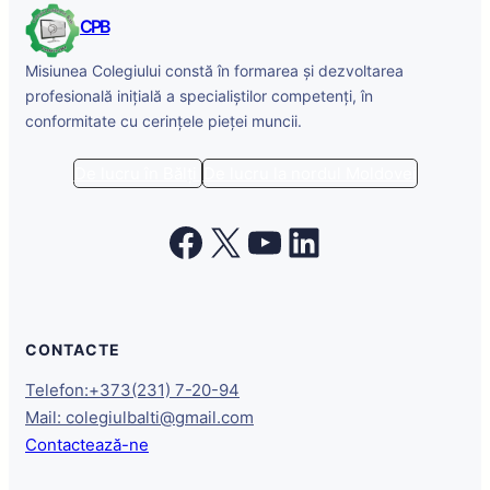
CPB
Misiunea Colegiului constă în formarea și dezvoltarea
profesională inițială a specialiștilor competenți, în
conformitate cu cerințele pieței muncii.
De lucru în Bălți
De lucru la nordul Moldovei
Facebook
X
YouTube
LinkedIn
CONTACTE
Telefon:+373(231) 7-20-94
Mail: colegiulbalti@gmail.com
Contactează-ne