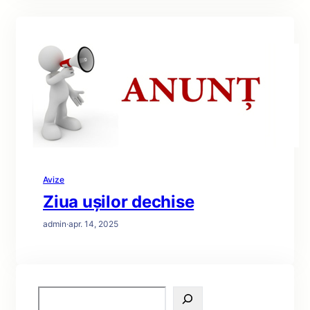
Avize
Ziua ușilor dechise
admin
·
apr. 14, 2025
S