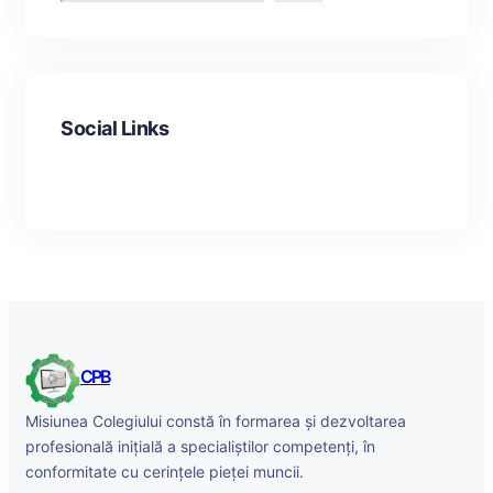
e
a
r
c
h
Social Links
Facebook
Twitter
LinkedIn
Instagram
CPB
Misiunea Colegiului constă în formarea și dezvoltarea
profesională inițială a specialiștilor competenți, în
conformitate cu cerințele pieței muncii.